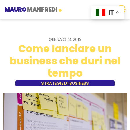
.
MAURO
MANFREDI
IT
GENNAIO 13, 2019
Come lanciare un
business che duri nel
tempo
STRATEGIE DI BUSINESS