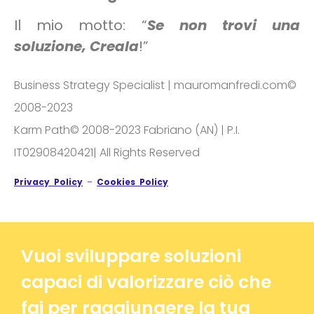
Il mio motto: “
Se non trovi una
soluzione, Creala
!”
Business Strategy Specialist | mauromanfredi.com©
2008-2023
Karm Path© 2008-2023 Fabriano (AN) | P.I.
IT02908420421| All Rights Reserved
Privacy Policy
–
Cookies Policy
Vuoi sviluppare soluzioni
capaci di valorizzare ciò che
fai per raggiungere la tua