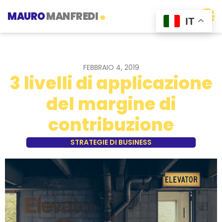
.
MAURO
MANFREDI
IT
FEBBRAIO 4, 2019
3 livelli di applicazione
del margine di
contribuzione
STRATEGIE DI BUSINESS