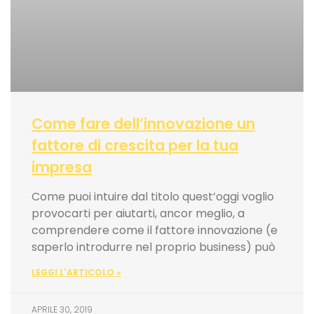
Come fare dell’innovazione un
fattore di crescita per la tua
impresa
Come puoi intuire dal titolo quest’oggi voglio
provocarti per aiutarti, ancor meglio, a
comprendere come il fattore innovazione (e
saperlo introdurre nel proprio business) può
LEGGI L'ARTICOLO »
APRILE 30, 2019